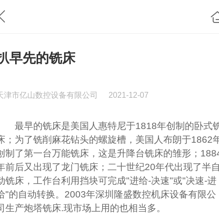
扒早先的铣床
天津市亿山数控设备有限公司
2021-12-07
最早的铣床是美国人惠特尼于1818年创制的卧式
床；为了铣削麻花钻头的螺旋槽，美国人布朗于1862
创制了第一台万能铣床，这是升降台铣床的雏形；188
年前后又出现了龙门铣床；二十世纪20年代出现了半
动铣床，工作台利用挡块可完成"进给-决速"或"决速-进
给"的自动转换。2003年深圳隆盛数控机床设备有限公
司生产炮塔铣床.现市场上用的也相当多。