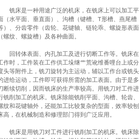
铣床是一种用途广泛的机床，在铣床上可以加工平
面（水平面、垂直面）、沟槽（键槽、T形槽、燕尾槽
等）、分齿零件（齿轮、花键轴、链轮乖、螺旋形表面
（螺纹、螺旋槽）及各种曲面。
回转体表面、内孔加工及进行切断工作等。铣床在
工作时，工件装在工作供工垛继艹荒讹维番哩台上或分
度头等附件上，铣刀旋转为主运动，辅以工作台或铣头
的进给运动，工件即可获得所需的加工表面。由于是多
刀断续切削，因而铣床的生产率较高。用铣刀对工件进
行铣削加工的机床。铣床除能铣削平面、沟槽、轮齿、
螺纹和花键轴外，还能加工比较复杂的型面，效率较刨
床高，在机械制造和修理部门得到广泛应用。
铣床是用铣刀对工件进行铣削加工的机床。铣床除